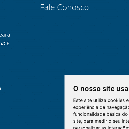
Fale Conosco
eará
za/CE
O nosso site usa
h
Este site utiliza cookies
experiência de navegação
funcionalidade básica do 
site
,
para medir o seu int
personalizar as interaçõ