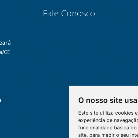
Fale Conosco
eará
za/CE
O nosso site usa
h
Este site utiliza cookies
experiência de navegação
funcionalidade básica do 
site
,
para medir o seu int