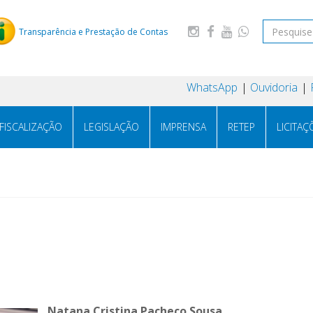
Transparência e Prestação de Contas
WhatsApp
Ouvidoria
FISCALIZAÇÃO
LEGISLAÇÃO
IMPRENSA
RETEP
LICITAÇ
Natana Cristina Pacheco Sousa