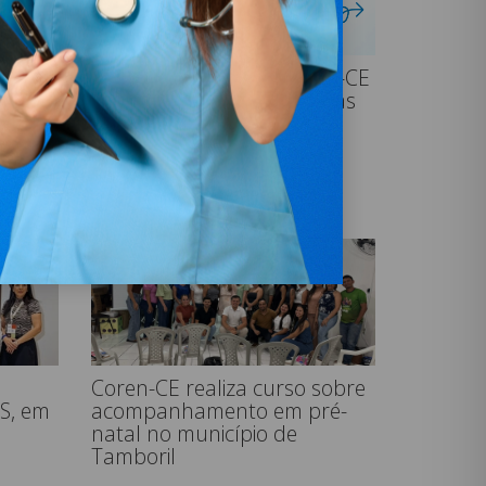
Clube de Benefícios Coren-CE
ANTE
– Conheça nossas parcerias
? O
23.07.2026
Coren-CE realiza curso sobre
acompanhamento em pré-
S, em
natal no município de
Tamboril