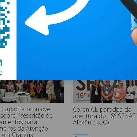
ermagem de unidade de
COMUNICADO IMPORT
– Atualização Cadastral
Coren-CE ajuda você!
30.07.2026
 Capacita promove
Coren-CE participa da
 sobre Prescrição de
abertura do 16º SENAFI
amentos para
Alexânia (GO)
meiros da Atenção
a em Crateús