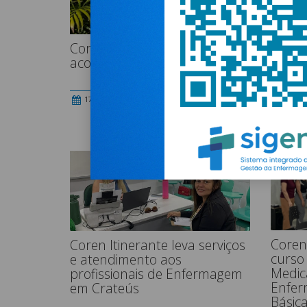
Coren-CE interdita os serviços de Enf
acolhimento em Fortaleza
17.07.2026
Coren
Coren Itinerante leva serviços
curso
e atendimento aos
Medic
profissionais de Enfermagem
Enfer
em Crateús
Básic