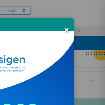
×
Fale Conosco
Dúvidas Frequentes
CofenPlay
ÕES
INSCRIÇÃO E SERVIÇOS ONLINE