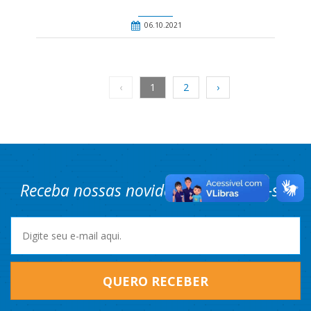
06.10.2021
‹
1
2
›
Receba nossas novidades! Cadastre-se.
QUERO RECEBER