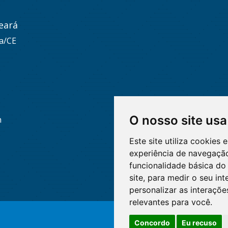
eará
za/CE
O nosso site usa
h
Este site utiliza cookies
experiência de navegação
funcionalidade básica do 
site
,
para medir o seu int
personalizar as interaçõ
relevantes para você
.
Concordo
Eu recuso