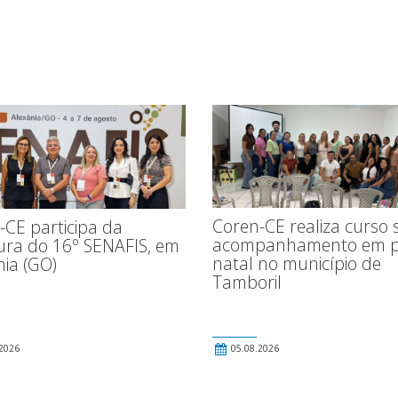
Coren-CE realiza curso 
-CE participa da
acompanhamento em p
ura do 16º SENAFIS, em
natal no município de
nia (GO)
Tamboril
2026
05.08.2026