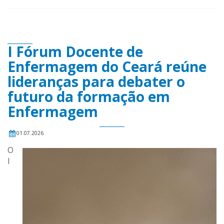
I Fórum Docente de
Enfermagem do Ceará reúne
lideranças para debater o
futuro da formação em
Enfermagem
01.07.2026
O
I