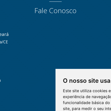
Fale Conosco
eará
za/CE
O nosso site usa
h
Este site utiliza cookies
experiência de navegação
funcionalidade básica do 
site
,
para medir o seu int