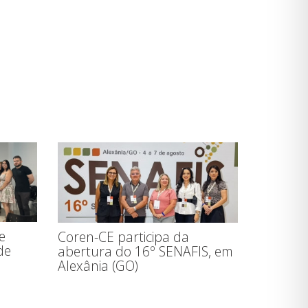
e
Coren-CE participa da
de
abertura do 16º SENAFIS, em
Alexânia (GO)
o