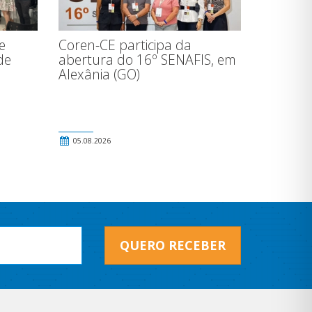
e
Coren-CE participa da
de
abertura do 16º SENAFIS, em
Alexânia (GO)
o
05.08.2026
QUERO RECEBER