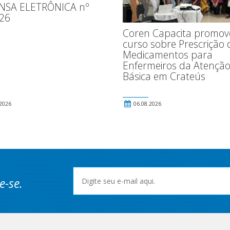
NSA ELETRÔNICA nº
26
Coren Capacita promov
curso sobre Prescrição 
Medicamentos para
Enfermeiros da Atençã
Básica em Crateús
2026
06.08.2026
e-se.