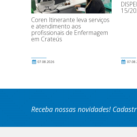
DISPE
15/20
Coren Itinerante leva serviços
e atendimento aos
profissionais de Enfermagem
em Crateús
07.08.2026
07.08.
Receba nossas novidades! Cadastr